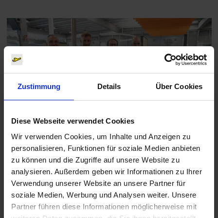
Zustimmung
Details
Über Cookies
Diese Webseite verwendet Cookies
Wir verwenden Cookies, um Inhalte und Anzeigen zu
personalisieren, Funktionen für soziale Medien anbieten
zu können und die Zugriffe auf unsere Website zu
Aviation
,
Reisen
/
14.07.2026
analysieren. Außerdem geben wir Informationen zu Ihrer
Neue Sicherheitskontrolle eröffnet
Verwendung unserer Website an unsere Partner für
soziale Medien, Werbung und Analysen weiter. Unsere
Pünktlich vor dem Beginn der Sommerferien haben wir
Partner führen diese Informationen möglicherweise mit
unsere vollständig modernisierte Sicherheitskontrolle offiziell