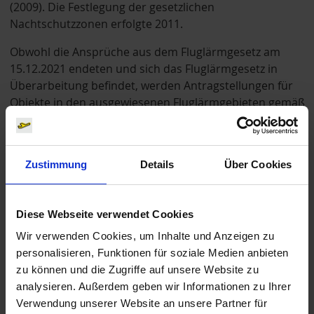
(2009). Die Festlegung der gesetzlichen
Nachtschutzzonen erfolgte 2011.
Obwohl die Ansprüche aus dem Fluglärmgesetz am
15.12.2021 endeten und sich das Fluglärmgesetz in
Überarbeitung befindet, werden Antragstellungen für
Objekte in den ausgewiesenen Fluglärmgebieten gemäß
den gesetzlichen Vorgaben bis zum 15.12.2027
weiterhin seitens der Flughafengesellschaft auf
freiwilliger Basis ermöglicht.
Zustimmung
Details
Über Cookies
Ob die Möglichkeit einer Antragstellung gegeben ist,
kann man hausnummerngenau hier nachschauen.
Diese Webseite verwendet Cookies
Wir verwenden Cookies, um Inhalte und Anzeigen zu
TIM ONLINE
personalisieren, Funktionen für soziale Medien anbieten
zu können und die Zugriffe auf unsere Website zu
analysieren. Außerdem geben wir Informationen zu Ihrer
Zusätzlich freiwillige Leistungen
Verwendung unserer Website an unsere Partner für