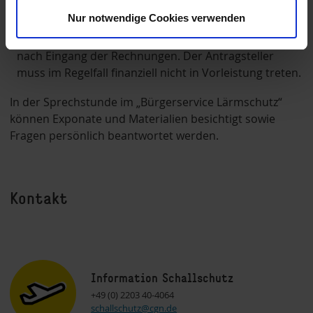
Ansprüche gegen das bauausführende Unternehmen.
Nur notwendige Cookies verwenden
Erstattung der notwendigen Aufwendungen zeitnah
nach Eingang der Rechnungen. Der Antragsteller
muss im Regelfall finanziell nicht in Vorleistung treten.
In der Sprechstunde im „Bürgerservice Lärmschutz“
können Exponate und Materialien besichtigt sowie
Fragen persönlich beantwortet werden.
Kontakt
Information Schallschutz
+49 (0) 2203 40-4064
schallschutz@cgn.de