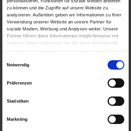
personalisieren, Funktionen für soziale Medien anbieten
kann seine CO
-Emmission durch eine Spende an
2
zu können und die Zugriffe auf unsere Website zu
unsere Partnerorganisation myclimate kompensieren.
analysieren. Außerdem geben wir Informationen zu Ihrer
Verwendung unserer Website an unsere Partner für
soziale Medien, Werbung und Analysen weiter. Unsere
Partner führen diese Informationen möglicherweise mit
weiteren Daten zusammen, die Sie ihnen bereitgestellt
haben oder die sie im Rahmen Ihrer Nutzung der Dienste
gesammelt haben.
Einwilligungsauswahl
Notwendig
Weitere Informationen
Präferenzen
Statistiken
ALLE NEWS ZUM THEMA REISEN
Marketing
FLUGZIELE AB KÖLN/BONN