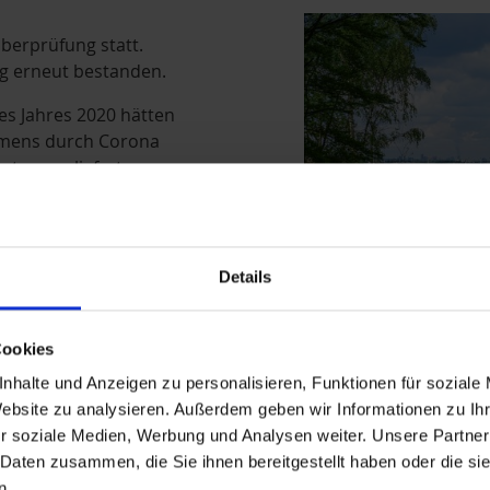
Historie
berprüfung statt.
g erneut bestanden.
es Jahres 2020 hätten
mmens durch Corona
stung geliefert.
ärmkommission
des Jahres 2019 als
Details
inen externen
renzjahr 1997 eine
reduzierung ist auf
Cookies
amit besonders
nhalte und Anzeigen zu personalisieren, Funktionen für soziale
Website zu analysieren. Außerdem geben wir Informationen zu I
r soziale Medien, Werbung und Analysen weiter. Unsere Partner
in, dass der nächtliche
 Daten zusammen, die Sie ihnen bereitgestellt haben oder die s
nderem durch
n.