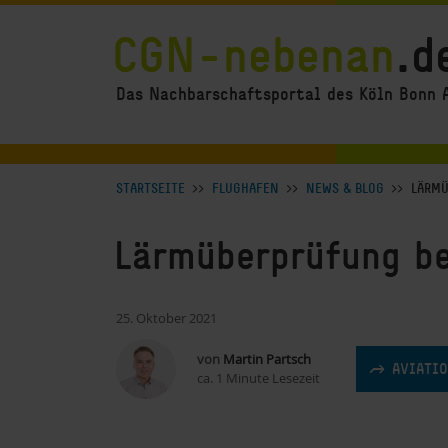
Direkt zum Inhalt
CGN-nebenan
.d
Das Nachbarschaftsportal des Köln Bonn 
Breadcrumb Navigation anzeigen
STARTSEITE
FLUGHAFEN
NEWS & BLOG
LÄRMÜ
Lärmüberprüfung b
25. Oktober 2021
von
Martin Partsch
AVIATI
ca. 1 Minute Lesezeit