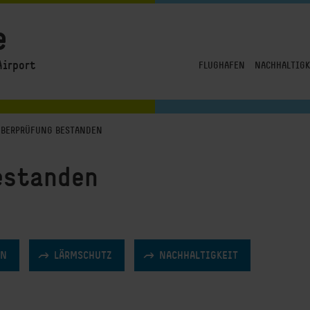
e
Airport
FLUGHAFEN
NACHHALTIGK
BERPRÜFUNG BESTANDEN
Unsere Vision
Unser Verstän
Reisen
Drei Handlungs
estanden
Logistik
Umwelt
Betriebsgenehmigung
Unternehmens
Destination CGN
Soziales
Flughafenführungen
Wahner Heide
ON
LÄRMSCHUTZ
NACHHALTIGKEIT
News & Blog
Flughafen in Zahlen