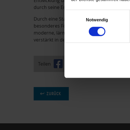
Entwicklung und Einführung lärmmindernde
durch seine Entgeltordnung.
Einwilligungsauswahl
Durch eine Staffelung der Entgelte und Geb
Notwendig
besonderes Fördermodell für Tagflüge werd
moderne, lärmärmere Flugzeuge einzusetze
verstärkt in den Tag zu verlegen.
Teilen
ZURÜCK