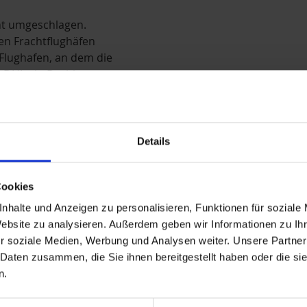
Sie
ht umgeschlagen.
diesen
en Frachtflughäfen
Inhalt
 Flughafen, an dem die
mit
den
d DHL ein Drehkreuz
von
Ihnen
gewählten
agplatz und zentrale
Cookie-
smittel, Konsumgüter
Details
Einstellungen
nicht
ansehen.
Cookies
nhalte und Anzeigen zu personalisieren, Funktionen für soziale
Website zu analysieren. Außerdem geben wir Informationen zu I
r soziale Medien, Werbung und Analysen weiter. Unsere Partner
 Daten zusammen, die Sie ihnen bereitgestellt haben oder die s
n.