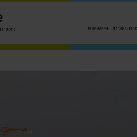
e
Airport
FLUGHAFEN
NACHHALTIGK
Unsere Vision
Unser Verstän
Reisen
Drei Handlungs
Logistik
Umwelt
Betriebsgenehmigung
Unternehmens
Destination CGN
Soziales
Flughafenführungen
Wahner Heide
News & Blog
Flughafen in Zahlen