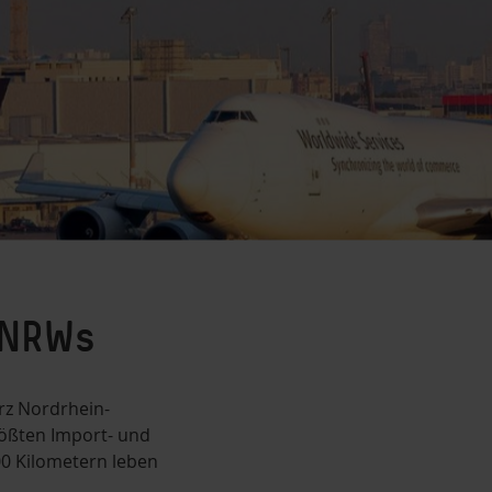
Historie
Einstellungen
 NRWs
anpassen
erz Nordrhein-
rößten Import- und
0 Kilometern leben
Leider
können