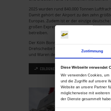
2025 wurden rund 840.000 Tonnen Luftfrac
Damit gehört der Airport zu den zehn größt
Europas. Zudem ist er der einzige deutsche
großen Expressdienstleister UPS, FedEx un
betreiben.
Der Köln Bonn Airport ist weltweiter Umschl
Drehscheibe für zeitkritische Güter, Leben
Zustimmung
und Waren des alltäglichen Bedarfs.
Diese Webseite verwendet 
COLOGNE BONN CARGO
Wir verwenden Cookies, um I
und die Zugriffe auf unsere 
Website an unsere Partner fü
möglicherweise mit weiteren
der Dienste gesammelt habe
Einwilligungsauswahl